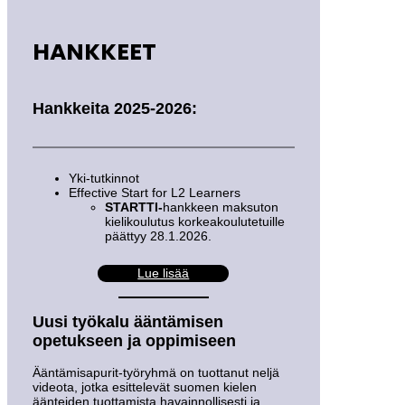
HANKKEET
Hankkeita 2025-2026:
Yki-tutkinnot
Effective Start for L2 Learners
STARTTI-
hankkeen maksuton
kielikoulutus korkeakoulutetuille
päättyy 28.1.2026.
Lue lisää
Uusi työkalu ääntämisen
opetukseen ja oppimiseen
Ääntämisapurit-työryhmä on tuottanut neljä
videota, jotka esittelevät suomen kielen
äänteiden tuottamista havainnollisesti ja