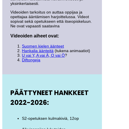
yksinkertaisesti.
Videoiden tarkoitus on auttaa oppijaa ja
opettajaa ääntämisen harjoittelussa. Videot
sopivat sekä opetukseen että itseopiskeluun.
Ne ovat vapaasti saatavina
Videoiden aiheet ovat:
Suomen kielen äänteet
Hankalia äänteitä
(tukena animaatiot)
U vai Y, A vai Ä, O vai Ö
?
Diftongeja
PÄÄTTYNEET HANKKEET
2022-2026:
S2-opetuksen kulmakiviä, 12op