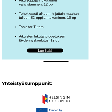
Aikuisoppijan lukutaidon
vahvistaminen, 12 op
Tehokkaasti-alkuun- hiljattain maahan
tulleen S2-oppijan tukeminen, 10 op
Tools for Tutors
Aikuisten luku­taito-opetuksen
täydennyskoulutus, 12 op
Lue lisää
Yhteistyökumppanit: