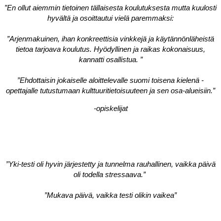
”En ollut aiemmin tietoinen tällaisesta koulutuksesta mutta kuulosti
hyvältä ja osoittautui vielä paremmaksi:
”Arjenmakuinen, ihan konkreettisia vinkkejä ja käytännönläheistä
tietoa tarjoava koulutus. Hyödyllinen ja raikas kokonaisuus,
kannatti osallistua. ”
”Ehdottaisin jokaiselle aloittelevalle suomi toisena kielenä -
opettajalle tutustumaan kulttuuritietoisuuteen ja sen osa-alueisiin.”
-opiskelijat
”Yki-testi oli hyvin järjestetty ja tunnelma rauhallinen, vaikka päivä
oli todella stressaava.”
”Mukava päivä, vaikka testi olikin vaikea”