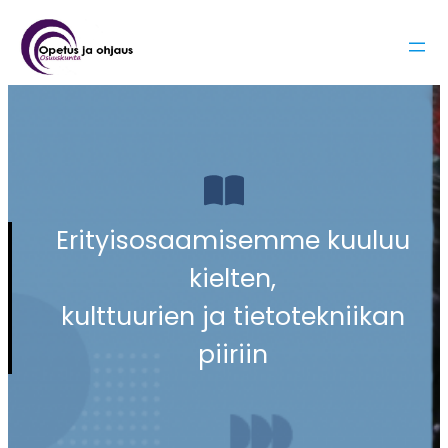
Siirry
sisältöön
Erityisosaamisemme kuuluu
kielten,
kulttuurien ja tietotekniikan
piiriin